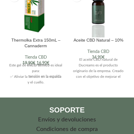
totalmente natural y segura.
Thermolka Extra 150mL –
Aceite CBD Natural – 10%
Cannaderm
Tienda CBD
Tienda CBD
34,90
€
El aceite CBD natural de
19,90
€
16,90
€
Este gel de
efecto térmico
es ideal
Ducreams es el producto
para:
originario de la empresa. Creado
✅ Aliviar la
tensión en la espalda
con el objetivo de mejorar el
y el cuello.
bienestar y la salud de las
✅ Reducir la rigidez en
personas a través de los
articulaciones doloridas
.
productos naturales. Este aceite
✅ Relajar
músculos
trata de ayudar a aquellos
sobrecargados
después del
molestias como la ansiedad o el
SOPORTE
deporte.
insomnio.
✅ Mejorar la circulación en
Envíos y devoluciones
piernas cansadas
.
✅ Ayudar en
dolores crónicos
Condiciones de compra
musculoesqueléticos.