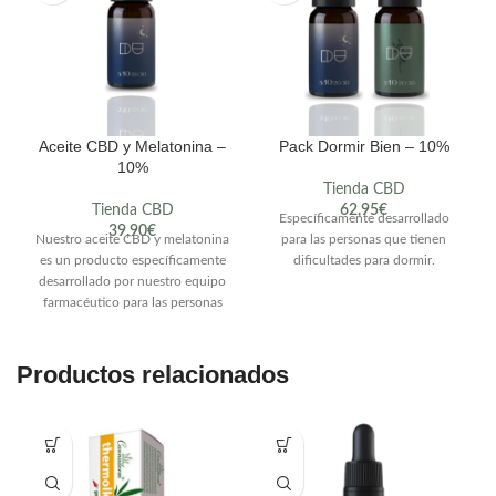
Aceite CBD y Melatonina –
Pack Dormir Bien – 10%
10%
Tienda CBD
Tienda CBD
62,95
€
Específicamente desarrollado
39,90
€
Nuestro aceite CBD y melatonina
para las personas que tienen
es un producto específicamente
dificultades para dormir.
desarrollado por nuestro equipo
farmacéutico para las personas
que tienen dificultades para
dormir o conciliar el sueño.
Combina las propiedades
Productos relacionados
antiestrés del aceite de cáñamo
(CBD) e hipnóticas de la
melatonina, dos compuestos
-15%
complementarios ideales para
facilitar el sueño y la regulación
de los ciclos del sueño de forma