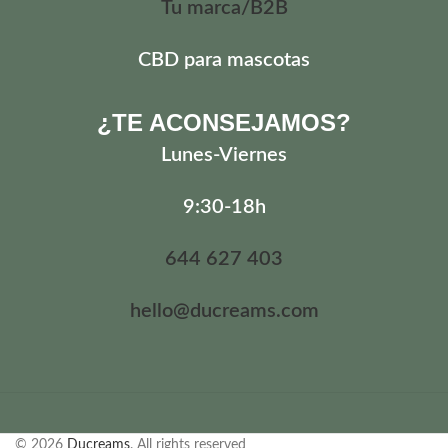
Tu marca/B2B
CBD para mascotas
¿TE ACONSEJAMOS?
Lunes
-Viernes
9:30-18h
644 627 403
hello@ducreams.com
© 2026
Ducreams
. All rights reserved