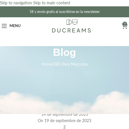
Skip to navigation
Skip to main content
5€ y envío gratis al suscribirse en la newsletter
0
MENU
Blog
Home
CBD Para Mascotas
CBD PARA MASCOTAS
Aceite CBD para gatos: Usos
más Comunes
Posted by
ducreams
14 de septiembre de 2023
On 19 de septiembre de 2023
2