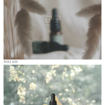
9043
604