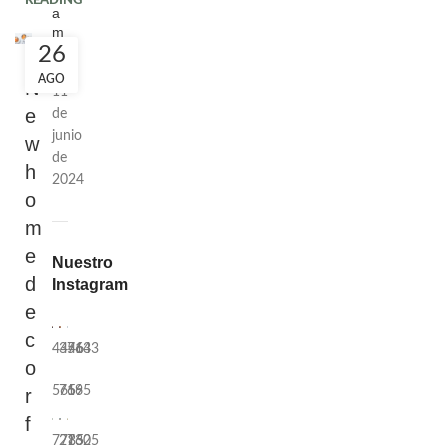
READING
a
m
s
26
AGO
N
11
e
de
junio
w
de
h
2024
o
m
e
Nuestro
d
Instagram
e
c
4446
3564
7133
o
565
769
165
r
f
7785
2132
7605