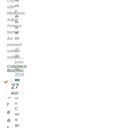
cras
es
odio
y
bibendum
Ar
augue
tic
rhoncus
ul
ar
laoreet
es
dui
praesent
25
sodales
de
sodales....
junio
CONTINUE
de
READING
2024
27
C
ó
AGO
C
m
o
r
C
e
on
a
si
gu