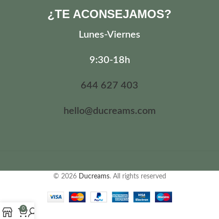
¿TE ACONSEJAMOS?
Lunes
-Viernes
9:30-18h
644 627 403
hello@ducreams.com
© 2026
Ducreams
. All rights reserved
0