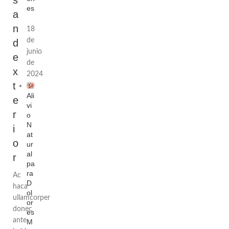
s
es
a
n
18
de
d
junio
e
de
x
2024
t
Ali
e
vi
r
o
N
i
at
o
ur
al
r
pa
ra
Ac
D
haca
ol
ullamcorper
or
donec
es
ante
M