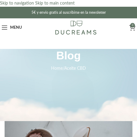
Skip to navigation
Skip to main content
5€ y envío gratis al suscribirse en la newsletter
0
MENU
Blog
Home
Aceite CBD
ACEITE CBD
Potencia tu crema hidratante con aceite CBD
ducreams
12 de mayo de 2023
On 26 de diciembre de 2022
0