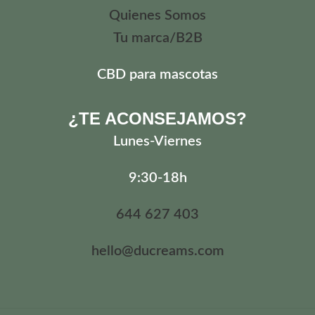
Quienes Somos
Tu marca/B2B
CBD para mascotas
¿TE ACONSEJAMOS?
Lunes
-Viernes
9:30-18h
644 627 403
hello@ducreams.com