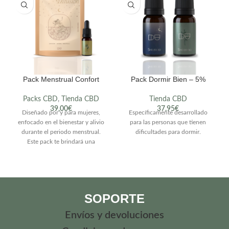
Pack Menstrual Confort
Pack Dormir Bien – 5%
Packs CBD
,
Tienda CBD
Tienda CBD
39,00
€
37,95
€
Diseñado por y para mujeres,
Específicamente desarrollado
enfocado en el bienestar y alivio
para las personas que tienen
durante el periodo menstrual.
dificultades para dormir.
Este pack te brindará una
solución natural y efectiva para
esos días incómodos del mes. Al
unir el poder antiinflamatorio de
nuestro aceite CBD cítrico del
10% con las propiedades
SOPORTE
calmantes de nuestra infusión
100% Bio.
Envíos y devoluciones