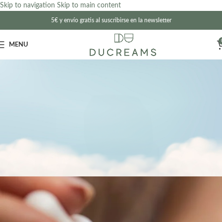
Skip to navigation
Skip to main content
5€ y envío gratis al suscribirse en la newsletter
MENU
Blog
Home
Aceite CBD
ACEITE CBD
CBD para la ansiedad
ducreams
18 de mayo de 2023
On 30 de julio de 2021
0