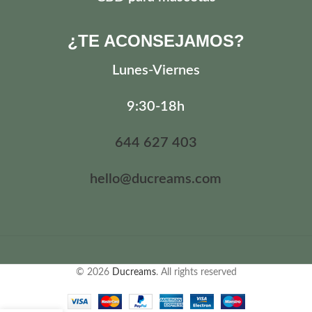
¿TE ACONSEJAMOS?
Lunes
-Viernes
9:30-18h
644 627 403
hello@ducreams.com
© 2026
Ducreams
. All rights reserved