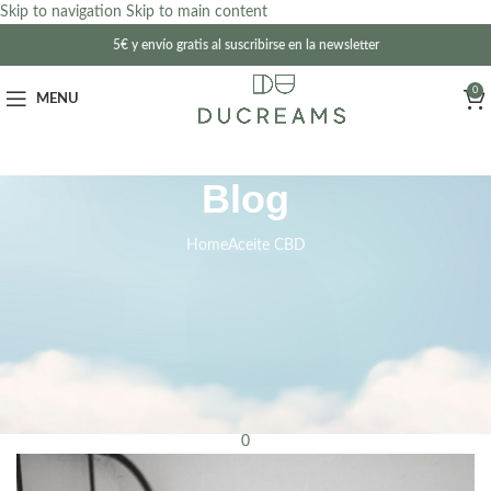
Skip to navigation
Skip to main content
5€ y envío gratis al suscribirse en la newsletter
0
MENU
Blog
Home
Aceite CBD
ACEITE CBD
CBD para dormir
Posted by
ducreams
15 de mayo de 2023
On 30 de julio de 2021
0