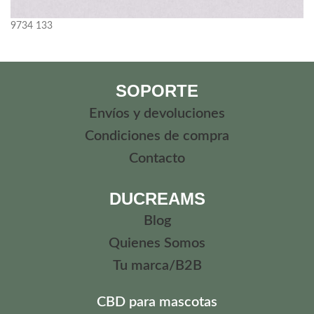
9734
133
SOPORTE
Envíos y devoluciones
Condiciones de compra
Contacto
DUCREAMS
Blog
Quienes Somos
Tu marca/B2B
CBD para mascotas