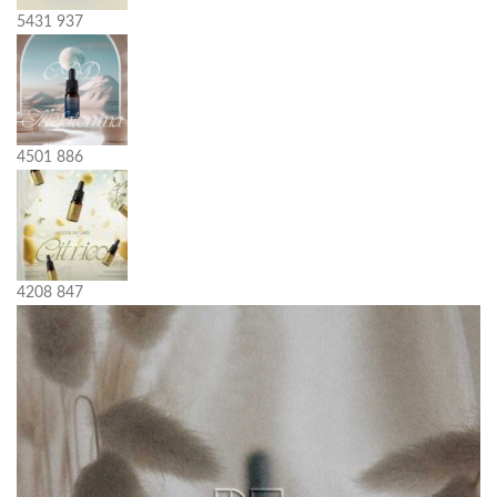
5431
937
4501
886
4208
847