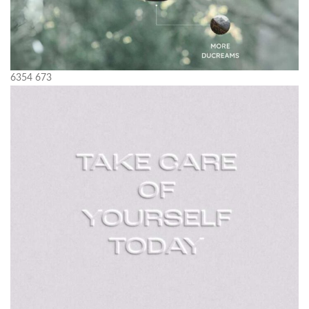
6354
673